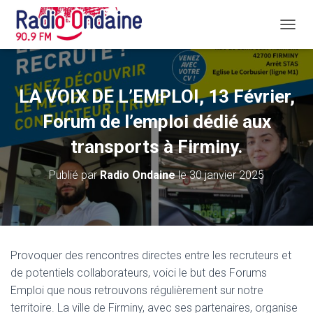
D
É
P
L
I
LA VOIX DE L’EMPLOI, 13 Février,
E
R
Forum de l’emploi dédié aux
L
A
transports à Firminy.
N
A
Publié par
Radio Ondaine
le
30 janvier 2025
V
I
G
A
T
I
Provoquer des rencontres directes entre les recruteurs et
O
de potentiels collaborateurs, voici le but des Forums
N
Emploi que nous retrouvons régulièrement sur notre
territoire. La ville de Firminy, avec ses partenaires, organise