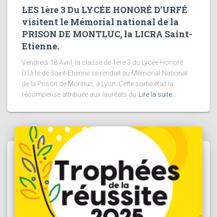
LES 1ère 3 Du LYCÉE HONORÉ D’URFÉ
visitent le Mémorial national de la
PRISON DE MONTLUC, la LICRA Saint-
Etienne.
Vendredi 18 Avril, la classe de 1ère 3 du Lycée Honoré
D’Urfé de Saint-Etienne se rendait au Mémorial National
de la Prison de Montluc, à Lyon. Cette sortie était la
récompense attribuée aux lauréats du
Lire la suite…