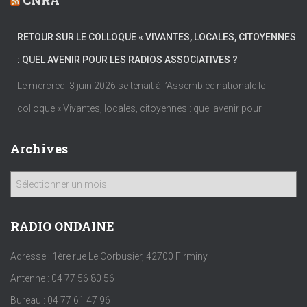
CNRA
RETOUR SUR LE COLLOQUE « VIVANTES, LOCALES, CITOYENNES
: QUEL AVENIR POUR LES RADIOS ASSOCIATIVES ?
Le mercredi 3 juin 2026 se tenait à l’Assemblée nationale le
colloque « Vivantes, locales, citoyennes : quel avenir pour
Archives
A
r
c
h
RADIO ONDAINE
i
v
Adresse : 1ère rue Le Corbusier, 42700 Firminy
e
Antenne : 04 77 56 80 56
s
Bureau : 04 77 61 47 96