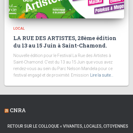
LOCAL
LA RUE DES ARTISTES, 28ème édition
du 13 au 15 Juin à Saint-Chamond.
Nouvelle édition pour le Festival La Rue des Artistes à
Saint-Chamond. C’est du 13 au 15 Juin que vous avez
rendez-vous au sein du Parc Nelson Mandela pour ce
festival engagé et de proximité. Emission
Lire la suite…
CNRA
RETOUR SUR LE COLLOQUE « VIVANTES, LOCALES, CITOYENNES