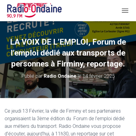
D
É
P
L
I
LA VOIX DE L’EMPLOI, Forum de
E
R
l’emploi dédié aux transports de
L
A
personnes à Firminy, reportage.
N
A
Publié par
Radio Ondaine
le
14 février 2025
V
I
G
A
T
I
Ce jeudi 13 Février, la ville de Firminy et ses partenaires
O
organisaient la 3ème édition du Forum de l’emploi dédié
N
aux métiers du transport. Radio Ondaine vous propose
d’écouter, aujourd’hui, à 11h30, un reportage sur cet