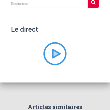
R
Rechercher…
e
c
h
e
Le direct
r
c
h
e
r
:
Articles similaires