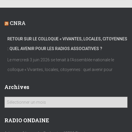
CNRA
RETOUR SUR LE COLLOQUE « VIVANTES, LOCALES, CITOYENNES
: QUEL AVENIR POUR LES RADIOS ASSOCIATIVES ?
Le mercredi 3 juin 2026 se tenait à l’Assemblée nationale le
colloque « Vivantes, locales, citoyennes : quel avenir pour
Archives
A
r
c
h
RADIO ONDAINE
i