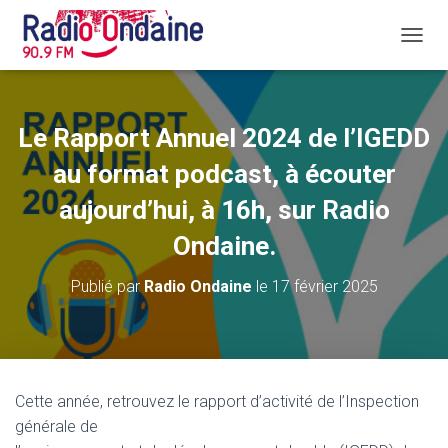
D
É
P
L
I
Le Rapport Annuel 2024 de l’IGEDD
E
R
au format podcast, à écouter
L
A
aujourd’hui, à 16h, sur Radio
N
Ondaine.
A
V
I
Publié par
Radio Ondaine
le
17 février 2025
G
A
T
I
O
N
Cette année, retrouvez le rapport d’activité de l’Inspection
générale de