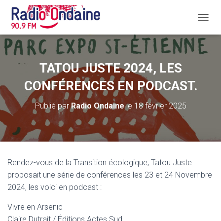
D
É
P
L
I
TATOU JUSTE 2024, LES
E
R
CONFÉRENCES EN PODCAST.
L
A
Publié par
Radio Ondaine
le
18 février 2025
N
A
V
I
G
A
Rendez-vous de la Transition écologique, Tatou Juste
T
proposait une série de conférences les 23 et 24 Novembre
I
O
2024, les voici en podcast :
N
Vivre en Arsenic
Claire Dutrait / Éditions Actes Sud