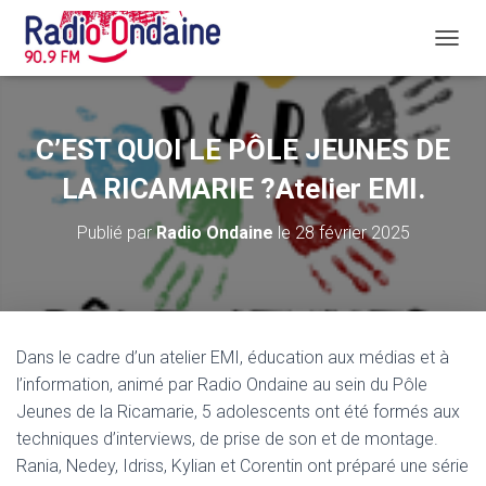
D
É
P
L
I
C’EST QUOI LE PÔLE JEUNES DE
E
R
LA RICAMARIE ?Atelier EMI.
L
A
Publié par
Radio Ondaine
le
28 février 2025
N
A
V
I
G
A
Dans le cadre d’un atelier EMI, éducation aux médias et à
T
l’information, animé par Radio Ondaine au sein du Pôle
I
O
Jeunes de la Ricamarie, 5 adolescents ont été formés aux
N
techniques d’interviews, de prise de son et de montage.
Rania, Nedey, Idriss, Kylian et Corentin ont préparé une série