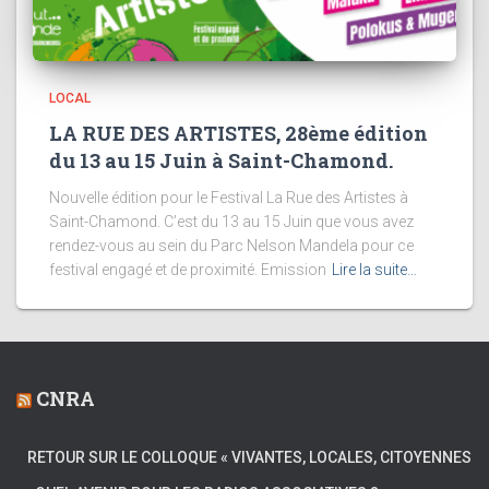
LOCAL
LA RUE DES ARTISTES, 28ème édition
du 13 au 15 Juin à Saint-Chamond.
Nouvelle édition pour le Festival La Rue des Artistes à
Saint-Chamond. C’est du 13 au 15 Juin que vous avez
rendez-vous au sein du Parc Nelson Mandela pour ce
festival engagé et de proximité. Emission
Lire la suite…
CNRA
RETOUR SUR LE COLLOQUE « VIVANTES, LOCALES, CITOYENNES