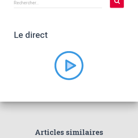
R
Rechercher…
e
c
h
e
Le direct
r
c
h
e
r
:
Articles similaires