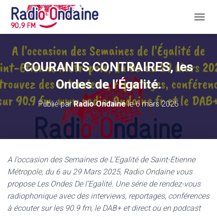
D
É
P
L
I
COURANTS CONTRAIRES, les
E
R
Ondes de l’Égalité.
L
A
Publié par
Radio Ondaine
le
6 mars 2025
N
A
V
I
G
A
A l’occasion des Semaines de L’Egalité de Saint-Etienne
T
Métropole, du 6 au 29 Mars 2025, Radio Ondaine vous
I
O
propose Les Ondes De l’Egalité. Une série de rendez-vous
N
radiophonique avec des interviews, reportages, conférences
à écouter sur les 90.9 fm, le DAB+ et direct ou en podcast