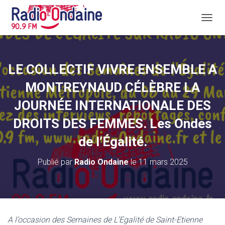
D
É
P
L
I
LE COLLECTIF VIVRE ENSEMBLE A
E
R
MONTREYNAUD CÉLÈBRE LA
L
A
JOURNÉE INTERNATIONALE DES
N
DROITS DES FEMMES. Les Ondes
A
V
de l’Égalité.
I
G
A
Publié par
Radio Ondaine
le
11 mars 2025
T
I
O
N
A l’occasion des Semaines de L’Egalité de Saint-Etienne