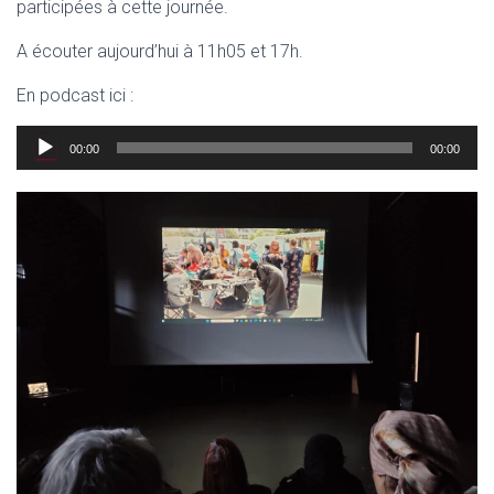
participées à cette journée.
A écouter aujourd’hui à 11h05 et 17h.
En podcast ici :
Lecteur
00:00
00:00
audio