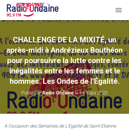
D
É
P
L
I
CHALLENGE DE LA MIXITÉ, un
E
R
après-midi à Andrézieux Bouthéon
L
A
pour poursuivre la lutte contre les
N
inégalités entre les femmes et le
A
V
hommes. Les Ondes de l’Égalité.
I
G
A
Publié par
Radio Ondaine
le
14 mars 2025
T
I
O
N
A l’occasion des Semaines de L’Egalité de Saint-Etienne