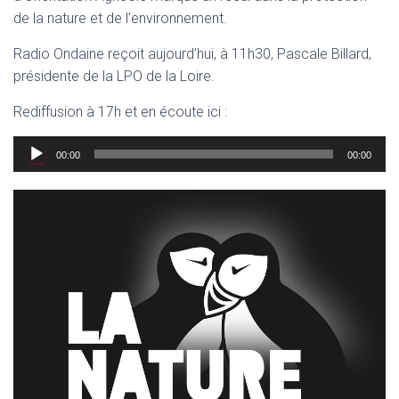
de la nature et de l’environnement.
Radio Ondaine reçoit aujourd’hui, à 11h30, Pascale Billard,
présidente de la LPO de la Loire.
Rediffusion à 17h et en écoute ici :
Lecteur
00:00
00:00
audio