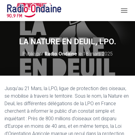
D
É
P
L
I
LA NATURE EN DEUIL, LPO.
E
R
Publié par
Radio Ondaine
le
18 mars 2025
L
A
N
A
V
I
Jusqu’au 21 Mars, la LPO, ligue de protection des oiseaux,
G
A
se mobilise à travers le territoire. Sous le nom, la Nature en
T
Deuil, les différentes délégations de la LPO en France
I
cherchent à informer le public d’un constat simple et
O
inquiétant : Près de 800 millions d’oiseaux ont disparu
N
d’Europe en moins de 40 ans, et en même temps, la Loi
d’Orientation Agricole marque un recul dans la protection