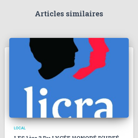
Articles similaires
LOCAL
LES 1ère 3 Du LYCÉE HONORÉ D’URFÉ