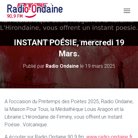
D
É
P
L
I
INSTANT POÉSIE, mercredi 19
E
R
Mars.
L
A
Publié par
Radio Ondaine
le
19 mars 2025
N
A
V
I
G
A
A l’occasion du Printemps des Poètes 2025, Radio Ondaine,
T
la Maison Pour Tous, la Médiathèque Louis Aragon et la
I
O
Librairie L’Hirondaine de Firminy, vous offrent un Instant
N
Poésie…Volcanique.
A écouter sur Radio Ondaine 90.9 fm,
www.radio-ondaine.fr