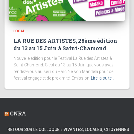
LOCAL
LA RUE DES ARTISTES, 28ème édition
du 13 au 15 Juin à Saint-Chamond.
Nouvelle édition pour le Festival La Rue des Artistes à
Saint-Chamond. C’est du 13 au 15 Juin que vous avez
rendez-vous au sein du Parc Nelson Mandela pour ce
festival engagé et de proximité. Emission
Lire la suite…
CNRA
RETOUR SUR LE COLLOQUE « VIVANTES, LOCALES, CITOYENNES