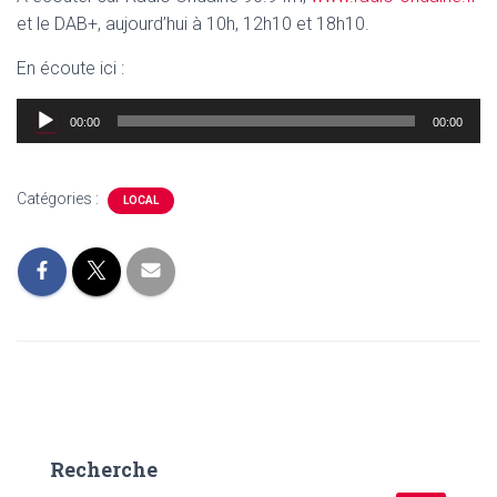
et le DAB+, aujourd’hui à 10h, 12h10 et 18h10.
En écoute ici :
Lecteur
00:00
00:00
audio
Catégories :
LOCAL
Recherche