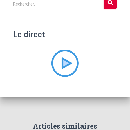
R
Rechercher…
e
c
h
e
Le direct
r
c
h
e
r
:
Articles similaires