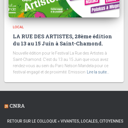
LOCAL
LA RUE DES ARTISTES, 28ème édition
du 13 au 15 Juin à Saint-Chamond.
Nouvelle édition pour le Festival La Rue des Artistes à
Saint-Chamond. C’est du 13 au 15 Juin que vous avez
rendez-vous au sein du Parc Nelson Mandela pour ce
festival engagé et de proximité. Emission
Lire la suite…
CNRA
RETOUR SUR LE COLLOQUE « VIVANTES, LOCALES, CITOYENNES