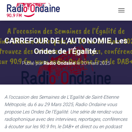
D
É
P
L
I
CARREFOUR DE L’AUTONOMIE, Les
E
R
Ondes de l’Égalité.
L
A
Publié par
Radio Ondaine
le
20 mars 2025
N
A
V
I
G
A
A l’occasion des Semaines de L’Egalité de Saint-Etienne
T
Métropole, du 6 au 29 Mars 2025, Radio Ondaine vous
I
O
propose Les Ondes De l’Egalité. Une série de rendez-vous
N
radiophonique avec des interviews, reportages, conférences
à écouter sur les 90.9 fm, le DAB+ et direct ou en podcast