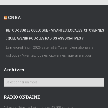
CNRA
RETOUR SUR LE COLLOQUE « VIVANTES, LOCALES, CITOYENNES
: QUEL AVENIR POUR LES RADIOS ASSOCIATIVES ?
Le mercredi 3 juin 2026 se tenait à l’Assemblée nationale le
colloque « Vivantes, locales, citoyennes : quel avenir pour
Archives
A
r
c
h
RADIO ONDAINE
i
v
Adresse : 1ère rue Le Corbusier, 42700 Firminy