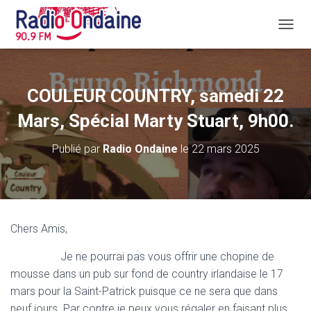
D
É
P
L
I
COULEUR COUNTRY, samedi 22
E
R
Mars, Spécial Marty Stuart, 9h00.
L
A
Publié par
Radio Ondaine
le
22 mars 2025
N
A
V
I
G
A
Chers Amis,
T
I
Je ne pourrai pas vous offrir une chopine de
O
N
mousse dans un pub sur fond de country irlandaise le 17
mars pour la Saint-Patrick puisque ce ne sera que dans
neuf jours. Par contre je peux vous régaler en faisant plus