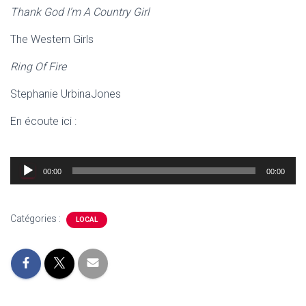
Thank God I’m A Country Girl
The Western Girls
Ring Of Fire
Stephanie UrbinaJones
En écoute ici :
Lecteur
00:00
00:00
audio
Catégories :
LOCAL