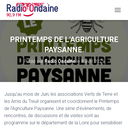
D
É
P
L
I
PRINTEMPS DE L’AGRICULTURE
E
R
PAYSANNE.
L
A
Publié par
Radio Ondaine
le
8 avril 2025
N
A
V
I
G
A
Jusqu’au mois de Juin, les associations Verts de Terre et
T
les Amis du Treuil organisent et coordonnent le Printemps
I
O
de l’Agriculture Paysanne. Une série d’évènements, de
N
rencontres, de discussions et de visites sont au
programme sur le département de la Loire pour sensibiliser