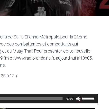
Arena de Saint-Etienne Métropole pour la 21éme
 avec des combattantes et combattants qui
ng et du Muay Thaï. Pour présenter cette nouvelle
9 fm et www.radio-ondaine.fr, aujourd’hui à 10h05,
One.
 25 à 13h.
Utilisez
00:00
les