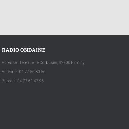
RADIO ONDAINE
Adresse : 1ère rue Le Corbusier, 42700 Firminy
Antenne : 04 77 56 80 56
Bureau : 04 77 61 47 96