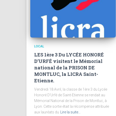
LOCAL
LES 1ère 3 Du LYCÉE HONORÉ
D’URFÉ visitent le Mémorial
national de la PRISON DE
MONTLUC, la LICRA Saint-
Etienne.
Vendredi 18 Avril, la classe de 1ère 3 du Lycée
Honoré D’Urfé de Saint-Etienne se rendait au
Mémorial National de la Prison de Montluc, à
Lyon. Cette sortie était la récompense attribuée
aux lauréats du
Lire la suite…