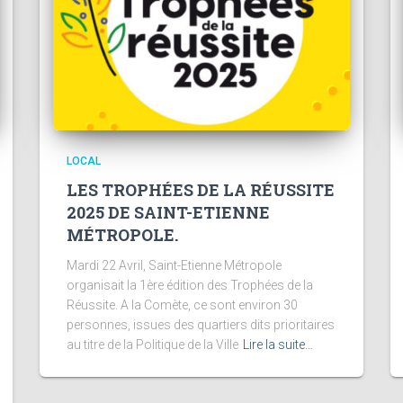
LOCAL
LES TROPHÉES DE LA RÉUSSITE
2025 DE SAINT-ETIENNE
MÉTROPOLE.
Mardi 22 Avril, Saint-Etienne Métropole
organisait la 1ère édition des Trophées de la
Réussite. A la Comète, ce sont environ 30
personnes, issues des quartiers dits prioritaires
au titre de la Politique de la Ville
Lire la suite…