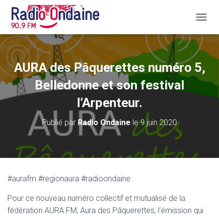
D
É
P
L
I
AURA des Pâquerettes numéro 5,
E
R
Belledonne et son festival
L
A
l’Arpenteur.
N
A
Publié par
Radio Ondaine
le
9 juin 2020
V
I
G
A
T
I
#aurafm #regionaura #radioondaine
O
N
Pour ce nouveau numéro collectif et mutualisé de la
fédération AURA FM, Aura des Pâquerettes, l’émission qui