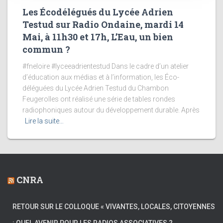
Les Écodélégués du Lycée Adrien
Testud sur Radio Ondaine, mardi 14
Mai, à 11h30 et 17h, L’Eau, un bien
commun ?
#fneloire #lyceeadrientestud Dans le cadre d’un atelier
d’éducation aux médias et à l’information, les Éco-
déléguées du Lycée Adrien Testud du Chambon
Feugerolles ont réalisé une série de tables rondes
radiophoniques autour du développement durable. Après
Lire la suite…
CNRA
RETOUR SUR LE COLLOQUE « VIVANTES, LOCALES, CITOYENNES