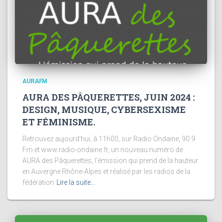
AURAFM
AURA DES PÂQUERETTES, JUIN 2024 :
DESIGN, MUSIQUE, CYBERSEXISME
ET FÉMINISME.
Retrouvez aujourd’hui, à 11h00, sur Radio Ondaine, 90.9
Fm et www.radio-ondaine.fr, un nouveau numéro de
AURA des Pâquerettes, l’émission qui prend de la hauteur
en Auvergne Rhône-Alpes et réalisé par les radios de la
fédération
Lire la suite…