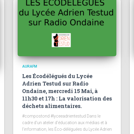
AURAFM
Les Écodélégués du Lycée
Adrien Testud sur Radio
Ondaine, mercredi 15 Mai, à
11h30 et 17h : La valorisation des
déchets alimentaires.
#compostond #lyceeadrientestud Dans le
cadre d’un atelier d’éducation aux médias et à
l’information, les Éco-déléguées du Lycée Adrien