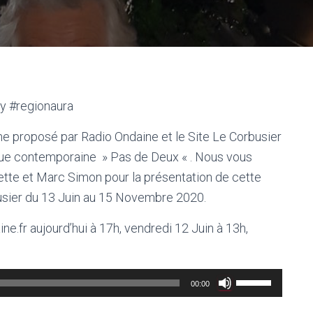
ny #regionaura
proposé par Radio Ondaine et le Site Le Corbusier
ique contemporaine » Pas de Deux « . Nous vous
lette et Marc Simon pour la présentation de cette
busier du 13 Juin au 15 Novembre 2020.
e.fr aujourd’hui à 17h, vendredi 12 Juin à 13h,
Utilisez
00:00
les