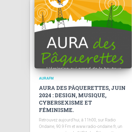
AURAFM
AURA DES PÂQUERETTES, JUIN
2024 : DESIGN, MUSIQUE,
CYBERSEXISME ET
FÉMINISME.
Retrouvez aujourd’hui, à 11h00, sur Radio
Ondaine, 90.9 Fm et www.radio-ondaine.fr, un