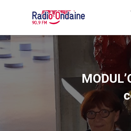
MODUL’O
c