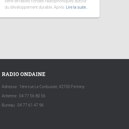
série de tables rondes radiophoniques autour
du développement durable. Après
Lire la suite…
RADIO ONDAINE
Adresse : 1ère rue Le Corbusier, 42700 Firminy
Antenne : 04 77 56 80 56
Bureau : 04 77 61 47 96