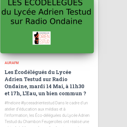
AURAFM
Les Écodélégués du Lycée
Adrien Testud sur Radio
Ondaine, mardi 14 Mai, à 11h30
et 17h, L’Eau, un bien commun ?
#fneloire #lyceeadrientestud Dans le cadre d’un
atelier d’éducation aux médias et à
l’information, les Éco-déléguées du Lycée Adrien
Testud du Chambon Feugerolles ont réalisé une