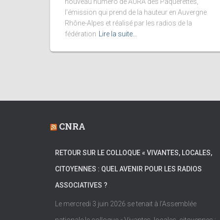
nouveau numéro de AURA des Pâquerettes,
l’émission qui prend de la hauteur en Auvergne
Rhône-Alpes et réalisé par les radios de la
fédération
Lire la suite…
CNRA
RETOUR SUR LE COLLOQUE « VIVANTES, LOCALES,
CITOYENNES : QUEL AVENIR POUR LES RADIOS
ASSOCIATIVES ?
Le mercredi 3 juin 2026 se tenait à l’Assemblée