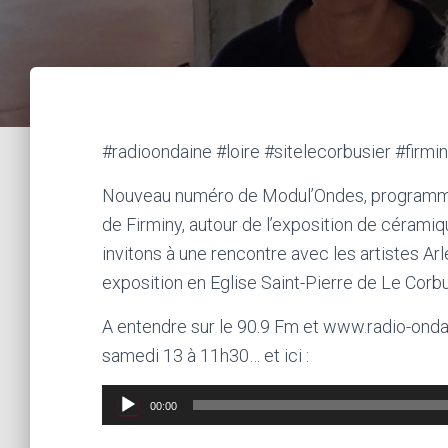
#radioondaine #loire #sitelecorbusier #firmi
Nouveau numéro de Modul’Ondes, programme 
de Firminy, autour de l’exposition de céram
invitons à une rencontre avec les artistes Ar
exposition en Eglise Saint-Pierre de Le Cor
A entendre sur le 90.9 Fm et www.radio-ondain
samedi 13 à 11h30… et ici :
Lecteur
00:00
audio