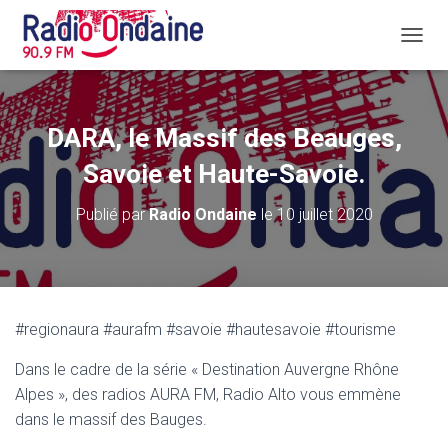
D
É
P
L
I
DARA, le Massif des Beauges,
E
R
Savoie et Haute-Savoie.
L
A
Publié par
Radio Ondaine
le
10 juillet 2020
N
A
V
I
G
A
#regionaura #aurafm #savoie #hautesavoie #tourisme
T
I
Dans le cadre de la série « Destination Auvergne Rhône
O
N
Alpes », des radios AURA FM, Radio Alto vous emmène
dans le massif des Bauges.