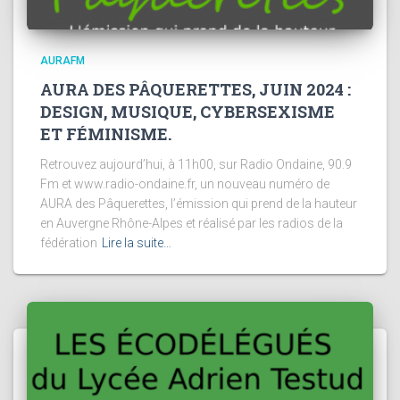
AURAFM
AURA DES PÂQUERETTES, JUIN 2024 :
DESIGN, MUSIQUE, CYBERSEXISME
ET FÉMINISME.
Retrouvez aujourd’hui, à 11h00, sur Radio Ondaine, 90.9
Fm et www.radio-ondaine.fr, un nouveau numéro de
AURA des Pâquerettes, l’émission qui prend de la hauteur
en Auvergne Rhône-Alpes et réalisé par les radios de la
fédération
Lire la suite…