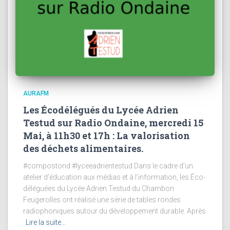
AURAFM
Les Écodélégués du Lycée Adrien
Testud sur Radio Ondaine, mercredi 15
Mai, à 11h30 et 17h : La valorisation
des déchets alimentaires.
#compostond #lyceeadrientestud Dans le cadre d’un
atelier d’éducation aux médias et à l’information, les Éco-
déléguées du Lycée Adrien Testud du Chambon
Feugerolles ont réalisé une série de tables rondes
radiophoniques autour du développement durable. Après
Lire la suite…