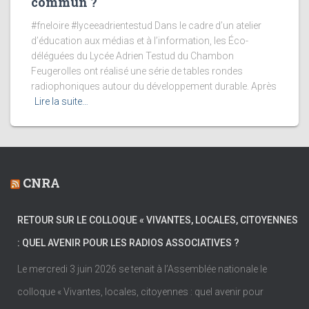
commun ?
#fneloire #lyceeadrientestud Dans le cadre d’un atelier
d’éducation aux médias et à l’information, les Éco-
déléguées du Lycée Adrien Testud du Chambon
Feugerolles ont réalisé une série de tables rondes
radiophoniques autour du développement durable. Après
Lire la suite…
CNRA
RETOUR SUR LE COLLOQUE « VIVANTES, LOCALES, CITOYENNES
: QUEL AVENIR POUR LES RADIOS ASSOCIATIVES ?
Le mercredi 3 juin 2026 se tenait à l’Assemblée nationale le
colloque « Vivantes, locales, citoyennes : quel avenir pour