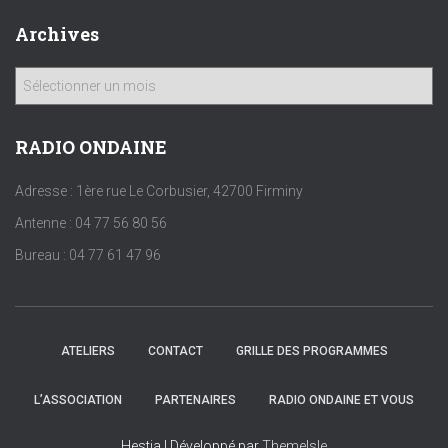
Archives
A
r
c
h
RADIO ONDAINE
i
v
Adresse : 1ère rue Le Corbusier, 42700 Firminy
e
Antenne : 04 77 56 80 56
s
Bureau : 04 77 61 47 96
ATELIERS
CONTACT
GRILLE DES PROGRAMMES
L’ASSOCIATION
PARTENAIRES
RADIO ONDAINE ET VOUS
Hestia | Développé par
ThemeIsle