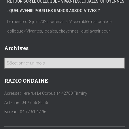
RETOUR SUR LE COLLOQUE « VIVANTES, LOCALES, CITOYENNES
: QUEL AVENIR POUR LES RADIOS ASSOCIATIVES ?
Le mercredi 3 juin 2026 se tenait à l’Assemblée nationale le
colloque « Vivantes, locales, citoyennes : quel avenir pour
Archives
A
r
c
h
RADIO ONDAINE
i
v
Adresse : 1ère rue Le Corbusier, 42700 Firminy
e
Antenne : 04 77 56 80 56
s
Bureau : 04 77 61 47 96