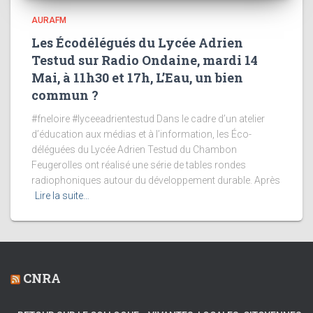
AURAFM
Les Écodélégués du Lycée Adrien
Testud sur Radio Ondaine, mardi 14
Mai, à 11h30 et 17h, L’Eau, un bien
commun ?
#fneloire #lyceeadrientestud Dans le cadre d’un atelier
d’éducation aux médias et à l’information, les Éco-
déléguées du Lycée Adrien Testud du Chambon
Feugerolles ont réalisé une série de tables rondes
radiophoniques autour du développement durable. Après
Lire la suite…
CNRA