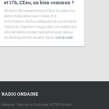
et 17h, L’Eau, un bien commun ?
#fneloire #lyceeadrientestud Dans le cadre d’un
atelier d’éducation aux médias et à
l’information, les Éco-déléguées du Lycée Adrien
Testud du Chambon Feugerolles ont réalisé une
série de tables rondes radiophoniques autour
du développement durable. Après
Lire la suite…
RADIO ONDAINE
Adresse : 1ère rue Le Corbusier, 42700 Firminy