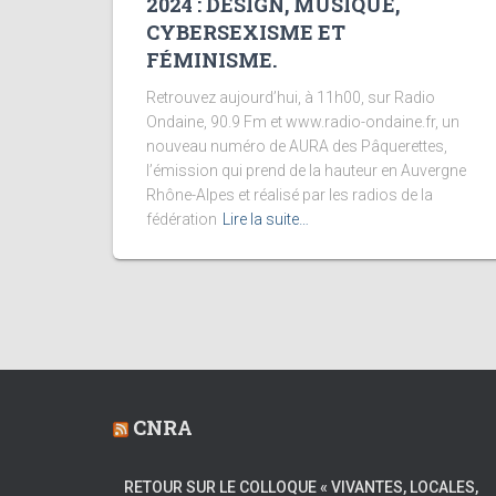
2024 : DESIGN, MUSIQUE,
CYBERSEXISME ET
FÉMINISME.
Retrouvez aujourd’hui, à 11h00, sur Radio
Ondaine, 90.9 Fm et www.radio-ondaine.fr, un
nouveau numéro de AURA des Pâquerettes,
l’émission qui prend de la hauteur en Auvergne
Rhône-Alpes et réalisé par les radios de la
fédération
Lire la suite…
CNRA
RETOUR SUR LE COLLOQUE « VIVANTES, LOCALES,