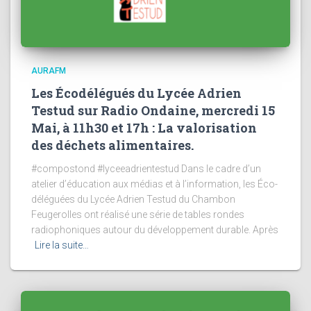
AURAFM
Les Écodélégués du Lycée Adrien
Testud sur Radio Ondaine, mercredi 15
Mai, à 11h30 et 17h : La valorisation
des déchets alimentaires.
#compostond #lyceeadrientestud Dans le cadre d’un
atelier d’éducation aux médias et à l’information, les Éco-
déléguées du Lycée Adrien Testud du Chambon
Feugerolles ont réalisé une série de tables rondes
radiophoniques autour du développement durable. Après
Lire la suite…