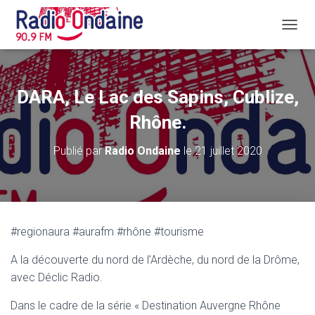
D
É
P
L
I
DARA, Le Lac des Sapins, Cublize,
E
R
Rhône.
L
A
Publié par
Radio Ondaine
le
21 juillet 2020
N
A
V
I
G
A
#regionaura #aurafm #rhône #tourisme
T
I
A la découverte du nord de l’Ardèche, du nord de la Drôme,
O
N
avec Déclic Radio.
Dans le cadre de la série « Destination Auvergne Rhône