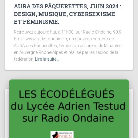
AURA DES PÂQUERETTES, JUIN 2024 :
DESIGN, MUSIQUE, CYBERSEXISME
ET FÉMINISME.
Retrouvez aujourd’hui, à 11h00, sur Radio Ondaine, 90.9
Fm et www.radio-ondaine.fr, un nouveau numéro de
AURA des Pâquerettes, l’émission qui prend de la hauteur
en Auvergne Rhône-Alpes et réalisé par les radios de la
fédération
Lire la suite…