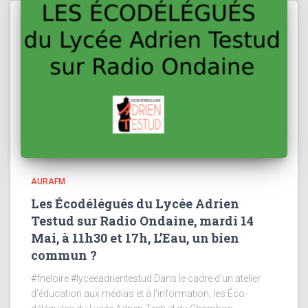
AURAFM
Les Écodélégués du Lycée Adrien
Testud sur Radio Ondaine, mardi 14
Mai, à 11h30 et 17h, L’Eau, un bien
commun ?
#fneloire #lyceeadrientestud Dans le cadre d’un atelier
d’éducation aux médias et à l’information, les Éco-