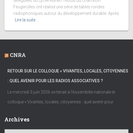
déléguées du Lycée Adrien Testud du Chambon
Feugerolles ont réalisé une série de tables rondes
radiophoniques autour du développement durable. Après
Lire la suite…
CNRA
RETOUR SUR LE COLLOQUE « VIVANTES, LOCALES, CITOYENNES
: QUEL AVENIR POUR LES RADIOS ASSOCIATIVES ?
Le mercredi 3 juin 2026 se tenait à l’Assemblée nationale le
colloque « Vivantes, locales, citoyennes : quel avenir pour
Archives
A