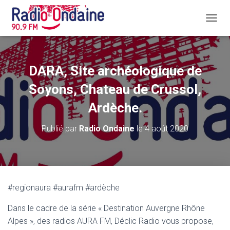
D
É
P
L
I
DARA, Site archéologique de
E
R
Soyons, Chateau de Crussol,
L
A
Ardèche.
N
A
Publié par
Radio Ondaine
le
4 août 2020
V
I
G
A
T
I
#regionaura #aurafm #ardèche
O
N
Dans le cadre de la série « Destination Auvergne Rhône
Alpes », des radios AURA FM, Déclic Radio vous propose,