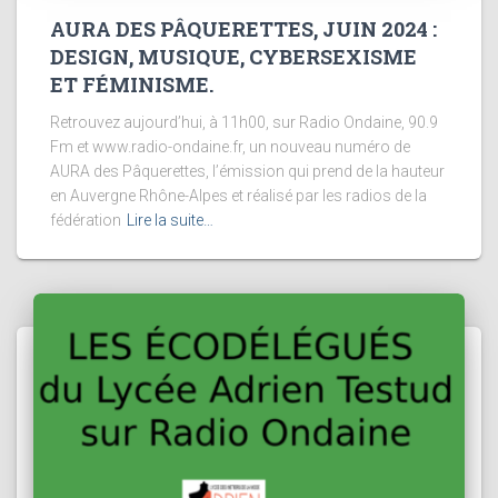
AURA DES PÂQUERETTES, JUIN 2024 :
DESIGN, MUSIQUE, CYBERSEXISME
ET FÉMINISME.
Retrouvez aujourd’hui, à 11h00, sur Radio Ondaine, 90.9
Fm et www.radio-ondaine.fr, un nouveau numéro de
AURA des Pâquerettes, l’émission qui prend de la hauteur
en Auvergne Rhône-Alpes et réalisé par les radios de la
fédération
Lire la suite…