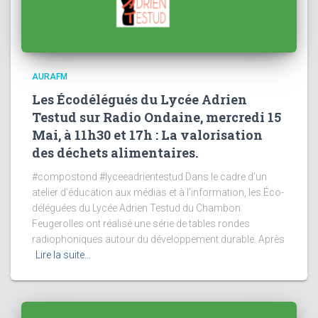
AURAFM
Les Écodélégués du Lycée Adrien
Testud sur Radio Ondaine, mercredi 15
Mai, à 11h30 et 17h : La valorisation
des déchets alimentaires.
#compostond #lyceeadrientestud Dans le cadre d’un
atelier d’éducation aux médias et à l’information, les Éco-
déléguées du Lycée Adrien Testud du Chambon
Feugerolles ont réalisé une série de tables rondes
radiophoniques autour du développement durable. Après
Lire la suite…