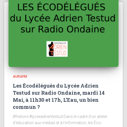
AURAFM
Les Écodélégués du Lycée Adrien
Testud sur Radio Ondaine, mardi 14
Mai, à 11h30 et 17h, L’Eau, un bien
commun ?
#fneloire #lyceeadrientestud Dans le cadre d’un atelier
d’éducation aux médias et à l’information, les Éco-