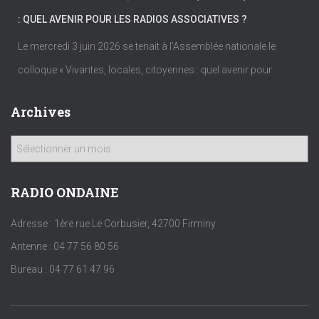
: QUEL AVENIR POUR LES RADIOS ASSOCIATIVES ?
Le mercredi 3 juin 2026 se tenait à l’Assemblée nationale le
colloque « Vivantes, locales, citoyennes : quel avenir pour
Archives
A
r
c
h
RADIO ONDAINE
i
v
Adresse : 1ère rue Le Corbusier, 42700 Firminy
e
Antenne : 04 77 56 80 56
s
Bureau : 04 77 61 47 96