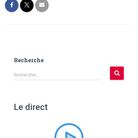
Recherche
R
Rechercher…
e
c
h
e
Le direct
r
c
h
e
r