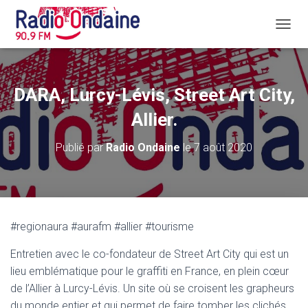
D
É
P
L
I
DARA, Lurcy-Lévis, Street Art City,
E
R
Allier.
L
A
Publié par
Radio Ondaine
le
7 août 2020
N
A
V
I
G
A
#regionaura #aurafm #allier #tourisme
T
I
Entretien avec le co-fondateur de Street Art City qui est un
O
N
lieu emblématique pour le graffiti en France, en plein cœur
de l’Allier à Lurcy-Lévis. Un site où se croisent les grapheurs
du monde entier et qui permet de faire tomber les clichés