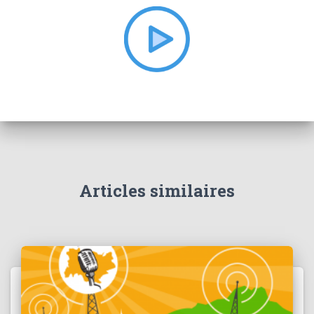
e
r
:
Articles similaires