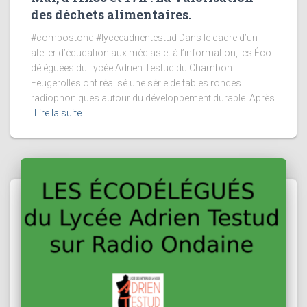
des déchets alimentaires.
#compostond #lyceeadrientestud Dans le cadre d’un
atelier d’éducation aux médias et à l’information, les Éco-
déléguées du Lycée Adrien Testud du Chambon
Feugerolles ont réalisé une série de tables rondes
radiophoniques autour du développement durable. Après
Lire la suite…