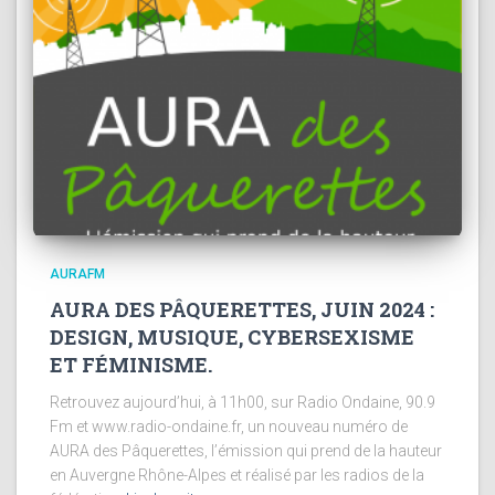
AURAFM
AURA DES PÂQUERETTES, JUIN 2024 :
DESIGN, MUSIQUE, CYBERSEXISME
ET FÉMINISME.
Retrouvez aujourd’hui, à 11h00, sur Radio Ondaine, 90.9
Fm et www.radio-ondaine.fr, un nouveau numéro de
AURA des Pâquerettes, l’émission qui prend de la hauteur
en Auvergne Rhône-Alpes et réalisé par les radios de la