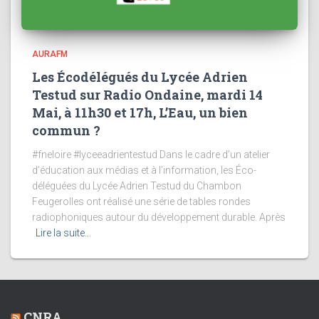
AURAFM
Les Écodélégués du Lycée Adrien
Testud sur Radio Ondaine, mardi 14
Mai, à 11h30 et 17h, L’Eau, un bien
commun ?
#fneloire #lyceeadrientestud Dans le cadre d’un atelier
d’éducation aux médias et à l’information, les Éco-
déléguées du Lycée Adrien Testud du Chambon
Feugerolles ont réalisé une série de tables rondes
radiophoniques autour du développement durable. Après
Lire la suite…
CNRA