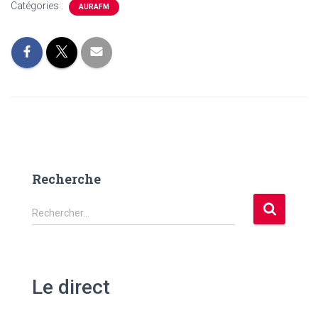
Catégories :
AURAFM
Recherche
R
Rechercher…
e
c
h
e
Le direct
r
c
h