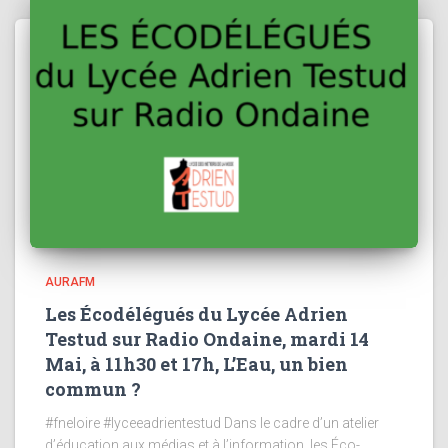
AURAFM
Les Écodélégués du Lycée Adrien
Testud sur Radio Ondaine, mardi 14
Mai, à 11h30 et 17h, L’Eau, un bien
commun ?
#fneloire #lyceeadrientestud Dans le cadre d’un atelier
d’éducation aux médias et à l’information, les Éco-