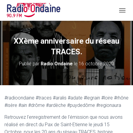
D
É
P
L
I
XXème anniversaire du réseau
E
R
TRACES.
L
A
Publié par
Radio Ondaine
le
16 octobre 2020
N
A
V
I
G
A
#radioondaine #traces #aralis #adate #legrain #loire #rhône
T
#isère #ain #drôme #ardèche #puydedôme #regionaura
I
O
N
Retrouvez l’enregistrement de l’émission que nous avons
réalisé en direct du Pax de Saint-Etienne le jeudi 15
Octobre, pour les 20 ans du réseau TRACES, histoire,