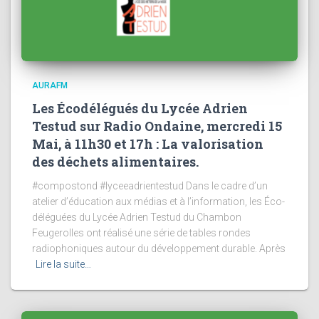
AURAFM
Les Écodélégués du Lycée Adrien
Testud sur Radio Ondaine, mercredi 15
Mai, à 11h30 et 17h : La valorisation
des déchets alimentaires.
#compostond #lyceeadrientestud Dans le cadre d’un
atelier d’éducation aux médias et à l’information, les Éco-
déléguées du Lycée Adrien Testud du Chambon
Feugerolles ont réalisé une série de tables rondes
radiophoniques autour du développement durable. Après
Lire la suite…