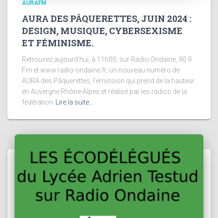
AURAFM
AURA DES PÂQUERETTES, JUIN 2024 :
DESIGN, MUSIQUE, CYBERSEXISME
ET FÉMINISME.
Retrouvez aujourd’hui, à 11h00, sur Radio Ondaine, 90.9
Fm et www.radio-ondaine.fr, un nouveau numéro de
AURA des Pâquerettes, l’émission qui prend de la hauteur
en Auvergne Rhône-Alpes et réalisé par les radios de la
fédération
Lire la suite…