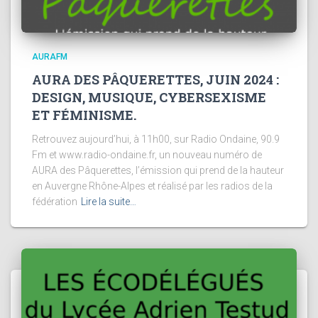
AURAFM
AURA DES PÂQUERETTES, JUIN 2024 :
DESIGN, MUSIQUE, CYBERSEXISME
ET FÉMINISME.
Retrouvez aujourd’hui, à 11h00, sur Radio Ondaine, 90.9
Fm et www.radio-ondaine.fr, un nouveau numéro de
AURA des Pâquerettes, l’émission qui prend de la hauteur
en Auvergne Rhône-Alpes et réalisé par les radios de la
fédération
Lire la suite…