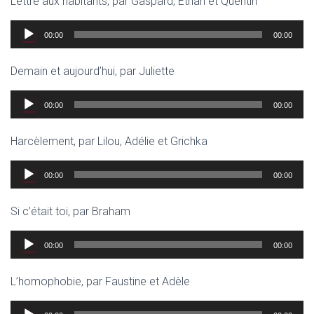
Lettre aux habitants, par Gaspard, Ethan et Quentin
Lecteur
00:00
00:00
audio
Demain et aujourd’hui, par Juliette
Lecteur
00:00
00:00
audio
Harcèlement, par Lilou, Adélie et Grichka
Lecteur
00:00
00:00
audio
Si c’était toi, par Braham
Lecteur
00:00
00:00
audio
L’homophobie, par Faustine et Adèle
Lecteur