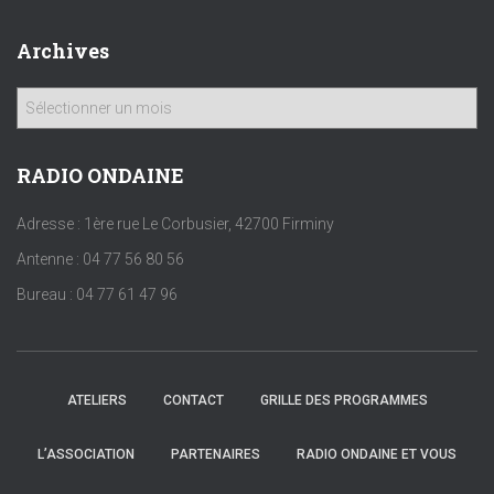
Archives
A
r
c
h
RADIO ONDAINE
i
v
Adresse : 1ère rue Le Corbusier, 42700 Firminy
e
Antenne : 04 77 56 80 56
s
Bureau : 04 77 61 47 96
ATELIERS
CONTACT
GRILLE DES PROGRAMMES
L’ASSOCIATION
PARTENAIRES
RADIO ONDAINE ET VOUS