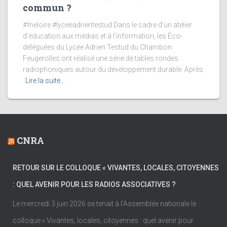
commun ?
#fneloire #lyceeadrientestud Dans le cadre d’un atelier
d’éducation aux médias et à l’information, les Éco-
déléguées du Lycée Adrien Testud du Chambon
Feugerolles ont réalisé une série de tables rondes
radiophoniques autour du développement durable. Après
Lire la suite…
CNRA
RETOUR SUR LE COLLOQUE « VIVANTES, LOCALES, CITOYENNES
: QUEL AVENIR POUR LES RADIOS ASSOCIATIVES ?
Le mercredi 3 juin 2026 se tenait à l’Assemblée nationale le
colloque « Vivantes, locales, citoyennes : quel avenir pour