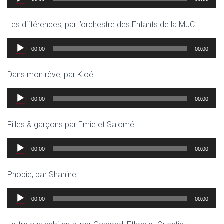
audio
Les différences, par l’orchestre des Enfants de la MJC
Lecteur
00:00
00:00
audio
Dans mon rêve, par Kloé
Lecteur
00:00
00:00
audio
Filles & garçons par Emie et Salomé
Lecteur
00:00
00:00
audio
Phobie, par Shahine
Lecteur
00:00
00:00
audio