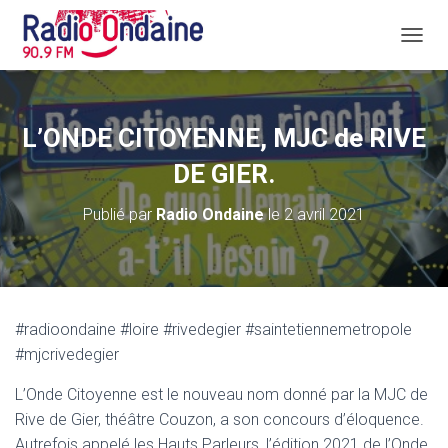
D
É
P
L
I
L’ONDE CITOYENNE, MJC de RIVE
E
R
DE GIER.
L
A
Publié par
Radio Ondaine
le
2 avril 2021
N
A
V
I
G
A
#radioondaine #loire #rivedegier #saintetiennemetropole
T
#mjcrivedegier
I
O
N
L’Onde Citoyenne est le nouveau nom donné par la MJC de
Rive de Gier, théâtre Couzon, a son concours d’éloquence.
Autrefois appelé les Hauts Parleurs, l’édition 2021 de l’Onde