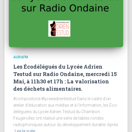
AURAFM
Les Écodélégués du Lycée Adrien
Testud sur Radio Ondaine, mercredi 15
Mai, à 11h30 et 17h : La valorisation
des déchets alimentaires.
#compostond #lyceeadrientestud Dans le cadre d’un
atelier d’éducation aux médias et à l’information, les Éco-
déléguées du Lycée Adrien Testud du Chambon
Feugerolles ont réalisé une série de tables rondes
radiophoniques autour du développement durable. Après
Lire la suite…