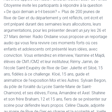
Citoyenne invite les participants à répondre à la question
« De quoi demain a-t-il besoin? ». Plus de 200 jeunes de
Rive de Gier et du département y ont réfléchi, ont écrit et
ont préparé durant des semaines leurs allocutions, leurs
argumentations, pour les présenter devant un jury les 26 et
27 Mars dernier. Radio Ondaine vous propose un reportage
audio qui vous fera revivre ces moments forts où ces
enfants et adolescents ont présenté leurs idées, avec
conviction. Vous entendrez en interview, Yasmine et Majdi,
élèves de CM1/CM2 et leur instituteur, Rémy Jamin, de
l’école Saint-Exupéry de Rive de Gier. Juliette et Siloé, 15
ans, fidèles à ce challenge. Kloé, 15 ans, guide et
animatrice de l’exposition Moi et les Autres. Sylvain Begon,
du pôle de l’oralité du Lycée Sainte-Marie de Saint-
Chamond, et ses élèves, Fiona, Amandine et Axel. Shahine
et son frère Braham, 12 et 15 ans, fiers de se présenter sur
scène pour défendre leurs propos. Céline Claude, adjointe
au maire de Rive de Gier en charge et la scolarité et Joëlle