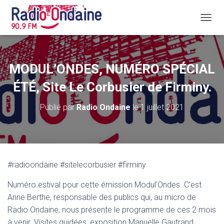
D
É
P
L
I
MODUL’ONDES, NUMÉRO SPÉCIAL
E
R
ÉTÉ, Site Le Corbusier de Firminy.
L
A
Publié par
Radio Ondaine
le
1 juillet 2021
N
A
V
I
G
A
#radioondaine #sitelecorbusier #firminy
T
I
Numéro estival pour cette émission Modul’Ondes. C’est
O
N
Anne Berthe, responsable des publics qui, au micro de
Radio Ondaine, nous présente le programme de ces 2 mois
à venir. Visites guidées, exposition Manuelle Gautrand