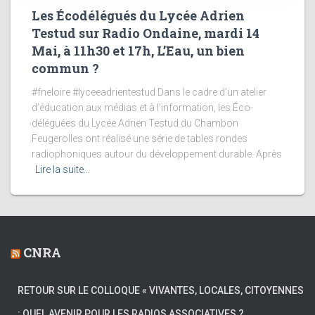
Les Écodélégués du Lycée Adrien
Testud sur Radio Ondaine, mardi 14
Mai, à 11h30 et 17h, L’Eau, un bien
commun ?
#fneloire #lyceeadrientestud Dans le cadre d’un atelier
d’éducation aux médias et à l’information, les Éco-
déléguées du Lycée Adrien Testud du Chambon
Feugerolles ont réalisé une série de tables rondes
radiophoniques autour du développement durable. Après
Lire la suite…
CNRA
RETOUR SUR LE COLLOQUE « VIVANTES, LOCALES, CITOYENNES
: QUEL AVENIR POUR LES RADIOS ASSOCIATIVES ?