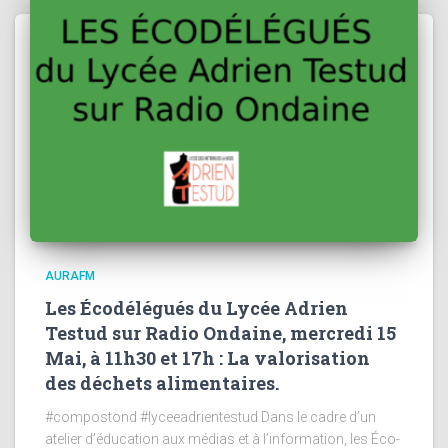
AURAFM
Les Écodélégués du Lycée Adrien
Testud sur Radio Ondaine, mercredi 15
Mai, à 11h30 et 17h : La valorisation
des déchets alimentaires.
#compostond #lyceeadrientestud Dans le cadre d’un
atelier d’éducation aux médias et à l’information, les Éco-