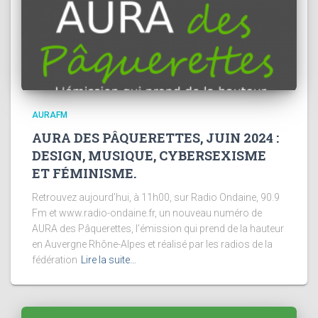
AURAFM
AURA DES PÂQUERETTES, JUIN 2024 :
DESIGN, MUSIQUE, CYBERSEXISME
ET FÉMINISME.
Retrouvez aujourd’hui, à 11h00, sur Radio Ondaine, 90.9
Fm et www.radio-ondaine.fr, un nouveau numéro de
AURA des Pâquerettes, l’émission qui prend de la hauteur
en Auvergne Rhône-Alpes et réalisé par les radios de la
fédération
Lire la suite…