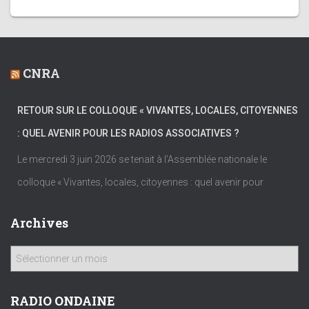
CNRA
RETOUR SUR LE COLLOQUE « VIVANTES, LOCALES, CITOYENNES
: QUEL AVENIR POUR LES RADIOS ASSOCIATIVES ?
Le mercredi 3 juin 2026 se tenait à l’Assemblée nationale le
colloque « Vivantes, locales, citoyennes : quel avenir pour
Archives
A
r
c
h
RADIO ONDAINE