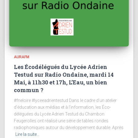
AURAFM
Les Écodélégués du Lycée Adrien
Testud sur Radio Ondaine, mardi 14
Mai, à 11h30 et 17h, L’Eau, un bien
commun ?
#fneloire #lyceeadrientestud Dans le cadre d’un atelier
d’éducation aux médias et à l’information, les Éco-
déléguées du Lycée Adrien Testud du Chambon
Feugerolles ont réalisé une série de tables rondes
radiophoniques autour du développement durable. Après
Lire la suite…