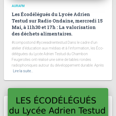
AURAFM
Les Écodélégués du Lycée Adrien
Testud sur Radio Ondaine, mercredi 15
Mai, à 11h30 et 17h : La valorisation
des déchets alimentaires.
#compostond #lyceeadrientestud Dans le cadre d’un
atelier d’éducation aux médias et à l’information, les Éco-
déléguées du Lycée Adrien Testud du Chambon
Feugerolles ont réalisé une série de tables rondes
radiophoniques autour du développement durable. Après
Lire la suite…