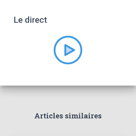
h
e
Le direct
r
c
h
e
r
:
Articles similaires