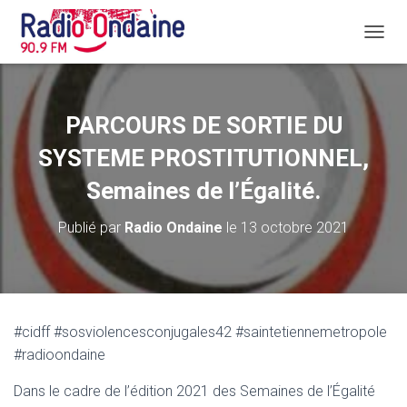
D
É
P
L
I
PARCOURS DE SORTIE DU
E
R
SYSTEME PROSTITUTIONNEL,
L
A
Semaines de l’Égalité.
N
A
Publié par
Radio Ondaine
le
13 octobre 2021
V
I
G
A
T
I
#cidff #sosviolencesconjugales42 #saintetiennemetropole
O
#radioondaine
N
Dans le cadre de l’édition 2021 des Semaines de l’Égalité