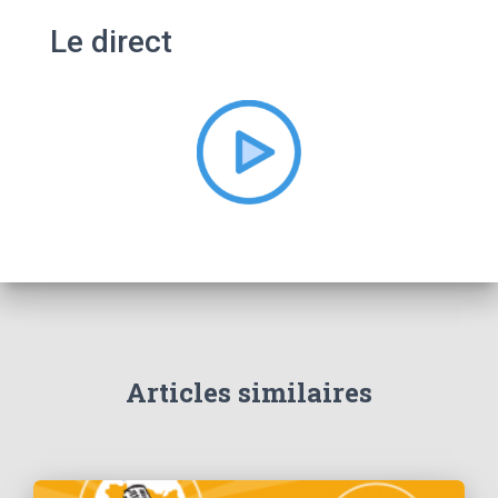
e
Le direct
r
c
h
e
r
:
Articles similaires