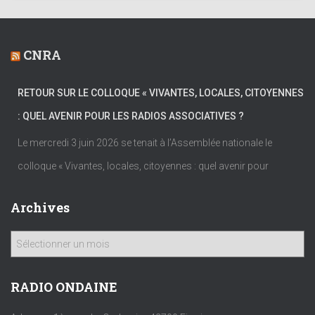
CNRA
RETOUR SUR LE COLLOQUE « VIVANTES, LOCALES, CITOYENNES
: QUEL AVENIR POUR LES RADIOS ASSOCIATIVES ?
Le mercredi 3 juin 2026 se tenait à l’Assemblée nationale le
colloque « Vivantes, locales, citoyennes : quel avenir pour
Archives
A
r
c
h
RADIO ONDAINE
i