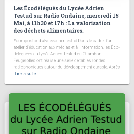
Les Écodélégués du Lycée Adrien
Testud sur Radio Ondaine, mercredi 15
Mai, à 11h30 et 17h : La valorisation
des déchets alimentaires.
#compostond #lyceeadrientestud Dans le cadre d’un
atelier d’éducation aux médias et à l’information, les Éco-
déléguées du Lycée Adrien Testud du Chambon
Feugerolles ont réalisé une série de tables rondes
radiophoniques autour du développement durable. Après
Lire la suite…