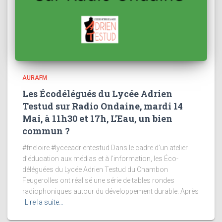
AURAFM
Les Écodélégués du Lycée Adrien
Testud sur Radio Ondaine, mardi 14
Mai, à 11h30 et 17h, L’Eau, un bien
commun ?
#fneloire #lyceeadrientestud Dans le cadre d’un atelier
d’éducation aux médias et à l’information, les Éco-
déléguées du Lycée Adrien Testud du Chambon
Feugerolles ont réalisé une série de tables rondes
radiophoniques autour du développement durable. Après
Lire la suite…