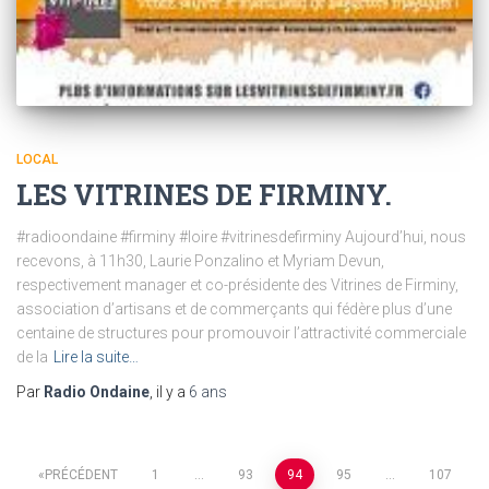
LOCAL
LES VITRINES DE FIRMINY.
#radioondaine #firminy #loire #vitrinesdefirminy Aujourd’hui, nous
recevons, à 11h30, Laurie Ponzalino et Myriam Devun,
respectivement manager et co-présidente des Vitrines de Firminy,
association d’artisans et de commerçants qui fédère plus d’une
centaine de structures pour promouvoir l’attractivité commerciale
de la
Lire la suite…
Par
Radio Ondaine
, il y a
6 ans
Pagination
PRÉCÉDENT
1
…
93
94
95
…
107