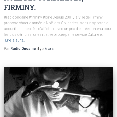
FIRMINY.
#radioondaine #firminy #loire Depuis 2001, la Ville de Firminy
propose chaque année le Noël des Solidarités, soit un spectacle
accueillant une « tête d’affiche » avec un prix d’entrée contenu pour
les plus démunis, une initiative pilotée par le service Culture et
Lire la suite…
Par
Radio Ondaine
, il y a
6 ans