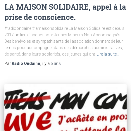
LA MAISON SOLIDAIRE, appel à la
prise de conscience.
#radioondaine #lamaisonsolidaire La Maison Solidaire est depuis
2017 un lieu d’accueil pour Jeunes Mineurs Non-Accompagnés.
Des bénévoles et sympathisants de l’association donnent de leur
temps pour accompagner dans des démarches administratives,
de santé, dans leurs scolarités, ces jeunes qui ont
Lire la suite…
Par
Radio Ondaine
, il y a
6 ans