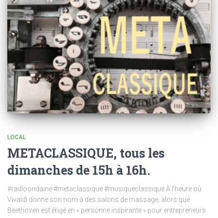
LOCAL
METACLASSIQUE, tous les
dimanches de 15h à 16h.
#radioondaine #metaclassique #musiqueclassique À l’heure où
Vivaldi donne son nom à des salons de massage, alors que
Beethoven est érigé en « personne inspirante » pour entrepreneurs