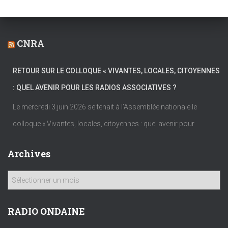
CNRA
RETOUR SUR LE COLLOQUE « VIVANTES, LOCALES, CITOYENNES
: QUEL AVENIR POUR LES RADIOS ASSOCIATIVES ?
Le mercredi 3 juin 2026 se tenait à l’Assemblée nationale le
colloque « Vivantes, locales, citoyennes : quel avenir pour
Archives
A
r
c
h
RADIO ONDAINE
i