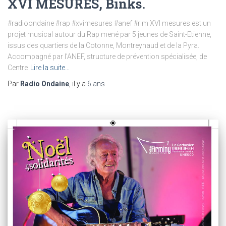
XVI MESURES, Binks.
#radioondaine #rap #xvimesures #anef #rlm XVI mesures est un
projet musical autour du Rap mené par 5 jeunes de Saint-Etienne,
issus des quartiers de la Cotonne, Montreynaud et de la Pyra.
Accompagné par l’ANEF, structure de prévention spécialisée, de
Centre
Lire la suite…
Par
Radio Ondaine
, il y a
6 ans