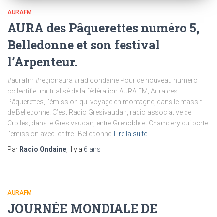
AURAFM
AURA des Pâquerettes numéro 5,
Belledonne et son festival
l’Arpenteur.
#aurafm #regionaura #radioondaine Pour ce nouveau numéro
collectif et mutualisé de la fédération AURA FM, Aura des
Pâquerettes, l’émission qui voyage en montagne, dans le massif
de Belledonne. C’est Radio Gresivaudan, radio associative de
Crolles, dans le Gresivaudan, entre Grenoble et Chambery qui porte
l’emission avec le titre : Belledonne
Lire la suite…
Par
Radio Ondaine
, il y a
6 ans
AURAFM
JOURNÉE MONDIALE DE