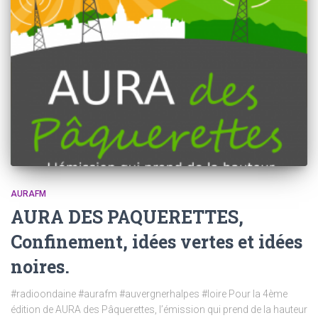
AURAFM
AURA DES PAQUERETTES,
Confinement, idées vertes et idées
noires.
#radioondaine #aurafm #auvergnerhalpes #loire Pour la 4ème
édition de AURA des Pâquerettes, l’émission qui prend de la hauteur