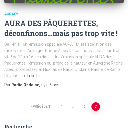
AURAFM
AURA DES PÂQUERETTES,
déconfinons…mais pas trop vite !
De 14h à 16h, émission spéciale AURA FM, la Fédération des
radios libres Auvergne Rhône-Alpes Déconfinons… mais pas trop
vite ! de 14h à 16h en direct! Une émission spéciale AURA des
Pâquerettes, l’émission qui prend de la hauteur en Auvergne Rhône
Alpes, concoctée par Nicolas de Radio Ondaine, Rachel de Radio
Royans
Lire la suite…
Par
Radio Ondaine
, il y a
6 ans
Pagination
PRÉCÉDENT
1
…
6
7
des
Recherche