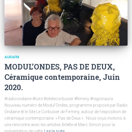
AURAFM
MODUL’ONDES, PAS DE DEUX,
Céramique contemporaine, Juin
2020.
#radioondaine #loire #sitelecorbusier #firminy #regionaura
Nouveau numéro de Modul’Ondes, programme proposé par Radio
Ondaine et le Site Le Corbusier de Firminy, autour de l’exposition de
céramique contemporaine » Pas de Deux « . Nous vous invitons à
une rencontre avec les artistes Arlette et Marc Simon pour la
présentation de cette
Lire la suite…