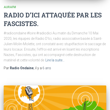
AURAFM
RADIO D’ICI ATTAQUÉE PAR LES
FASCISTES.
#radioondaine #loire #radiodici Au matin du Dimanche 10 Mai
2020, les équipes de Radio D’Ici, radio associative basée à Saint-
Julien-Molin-Molette, ont constaté avec stupéfaction le saccage de
leurs locaux. Ensuite, l’effroi est arrivé en lisant les inscriptions
Nazies, Fascistes, qui ont accompagné cette destruction de
matériel et cette volonté de
Lire la suite…
Par
Radio Ondaine
, il y a
6 ans