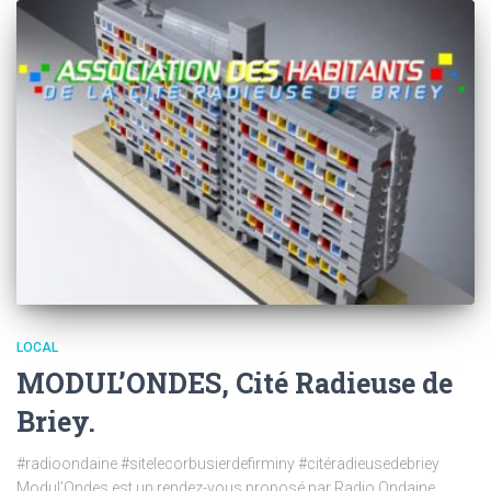
LOCAL
MODUL’ONDES, Cité Radieuse de
Briey.
#radioondaine #sitelecorbusierdefirminy #citéradieusedebriey
Modul’Ondes est un rendez-vous proposé par Radio Ondaine