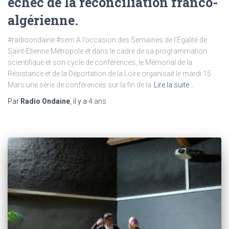
échec de la réconciliation franco-
algérienne.
#radioondaine #sem A l’occasion des Semaines de l’Égalité de
Saint-Etienne Métropole et dans le cadre de sa programmation
scientifique et son cycle de conférences, le Mémorial de la
Résistance et de la Déportation de la Loire organisait le mardi 15
Mars une série de conférences sur la fin de la
Lire la suite…
Par
Radio Ondaine
, il y a
4 ans