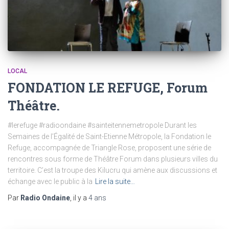
LOCAL
FONDATION LE REFUGE, Forum
Théâtre.
#lerefuge #radioondaine #sainteitennemetropole Durant les
Semaines de l’Égalité de Saint-Etienne Métropole, la Fondation le
Refuge, accompagnée de Triangle Rose, proposent une série de
rencontres sous forme de Théâtre Forum dans plusieurs villes du
territoire. C’est la troupe des Kilucru qui amène aux discussions et
échange avec le public à la
Lire la suite…
Par
Radio Ondaine
, il y a
4 ans