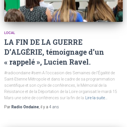
LOCAL
LA FIN DE LA GUERRE
D’ALGÉRIE, témoignage d’un
« rappelé », Lucien Ravel.
#radioondaine #sem A l’occasion des Semaines de l’Égalité de
Saint-Etienne Métropole et dans le cadre de sa programmation
scientifique et son cycle de conférences, le Mémorial de la
Résistance et de la Déportation de la Loire organisait le mardi 15
Mars une série de conférences sur la fin de la
Lire la suite…
Par
Radio Ondaine
, il y a
4 ans