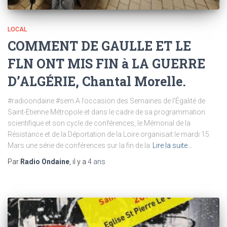
LOCAL
COMMENT DE GAULLE ET LE
FLN ONT MIS FIN à LA GUERRE
D’ALGÉRIE, Chantal Morelle.
#radioondaine #sem A l’occasion des Semaines de l’Égalité de
Saint-Etienne Métropole et dans le cadre de sa programmation
scientifique et son cycle de conférences, le Mémorial de la
Résistance et de la Déportation de la Loire organisait le mardi 15
Mars une série de conférences sur la fin de la
Lire la suite…
Par
Radio Ondaine
, il y a
4 ans