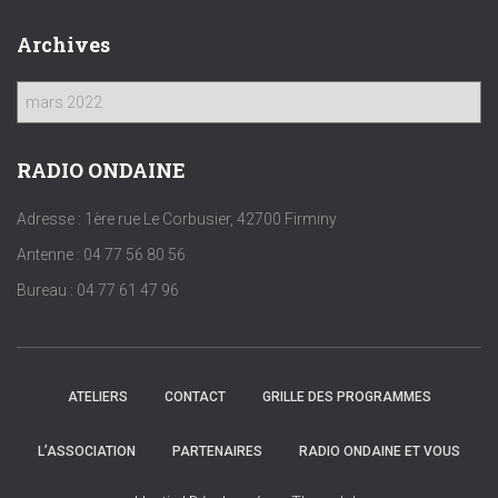
Archives
A
r
c
h
RADIO ONDAINE
i
v
Adresse : 1ère rue Le Corbusier, 42700 Firminy
e
Antenne : 04 77 56 80 56
s
Bureau : 04 77 61 47 96
ATELIERS
CONTACT
GRILLE DES PROGRAMMES
L’ASSOCIATION
PARTENAIRES
RADIO ONDAINE ET VOUS