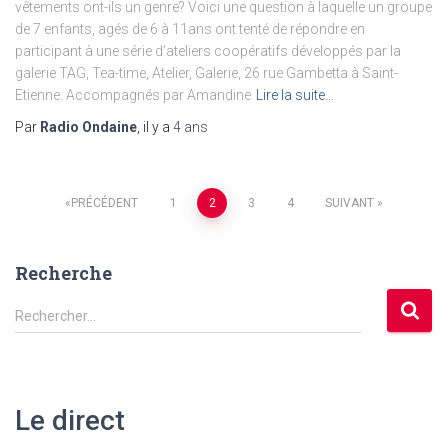
vêtements ont-ils un genre? Voici une question à laquelle un groupe
de 7 enfants, agés de 6 à 11ans ont tenté de répondre en
participant à une série d’ateliers coopératifs développés par la
galerie TAG, Tea-time, Atelier, Galerie, 26 rue Gambetta à Saint-
Etienne. Accompagnés par Amandine
Lire la suite…
Par
Radio Ondaine
, il y a
4 ans
Pagination
PRÉCÉDENT
1
2
3
4
SUIVANT
des
Recherche
publications
R
Rechercher…
e
c
h
e
Le direct
r
c