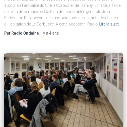
autour de l’actualité du Site le Corbusier de Firminy. Et l’actualité de
cette fin de semaine est la tenu de l’assemblée générale de la
Fédération Européenne des associations d’Habitants des Unités
d’Habitation de Le Corbusier. A cette occasion, Radio
Lire la suite…
Par
Radio Ondaine
, il y a
4 ans