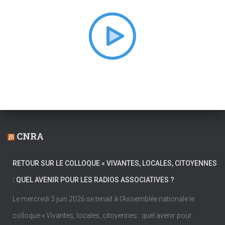
h
e
r
:
CNRA
RETOUR SUR LE COLLOQUE « VIVANTES, LOCALES, CITOYENNES
: QUEL AVENIR POUR LES RADIOS ASSOCIATIVES ?
Le mercredi 3 juin 2026 se tenait à l’Assemblée nationale le
colloque « Vivantes, locales, citoyennes : quel avenir pour