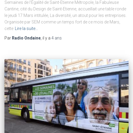
Semaines de l’Égalité de Saint-Etienne Métropole, la Fabuleuse
Cantine, cité du Design de Saint-Etienne, accueillait une table ronde
le jeudi 17 Mars intitulée, La diversité, un atout pour les entreprises.
Organisée par SEM comme un temps fort de ce mois de Mars,
cette
Lire la suite…
Par
Radio Ondaine
, il y a
4 ans