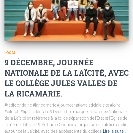
LOCAL
9 DÉCEMBRE, JOURNÉE
NATIONALE DE LA LAÏCITÉ, AVEC
LE COLLÈGE JULES VALLES DE
LA RICAMARIE.
#radioondaine #laricamarie #journeenationaledelalaicite #loire
#dilcrah #fipdr #ddcs Le 9 Décembre marque la Journée Nationale
de la Laïcité en référence à la loi de séparation de l’Etat et l’Eglise de
la même date en 1905. Radio Ondaine a organisé des ateliers radio
autour de la Laïcité, avec des adolescents du collège
Lire la suite…