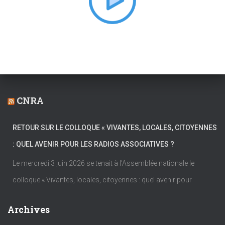
:
CNRA
RETOUR SUR LE COLLOQUE « VIVANTES, LOCALES, CITOYENNES
: QUEL AVENIR POUR LES RADIOS ASSOCIATIVES ?
Le mercredi 3 juin 2026 se tenait à l’Assemblée nationale le
colloque « Vivantes, locales, citoyennes : quel avenir pour
Archives