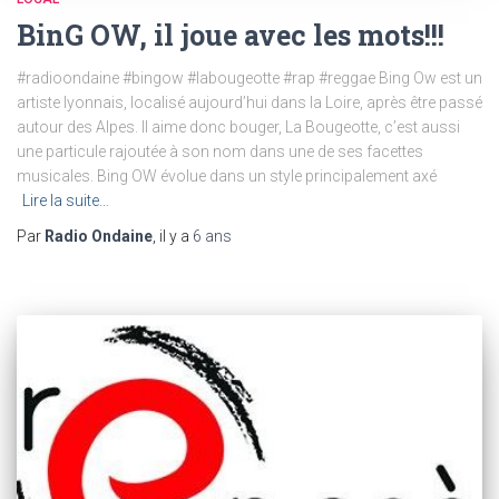
BinG OW, il joue avec les mots!!!
#radioondaine #bingow #labougeotte #rap #reggae Bing Ow est un
artiste lyonnais, localisé aujourd’hui dans la Loire, après être passé
autour des Alpes. Il aime donc bouger, La Bougeotte, c’est aussi
une particule rajoutée à son nom dans une de ses facettes
musicales. Bing OW évolue dans un style principalement axé
Lire la suite…
Par
Radio Ondaine
, il y a
6 ans