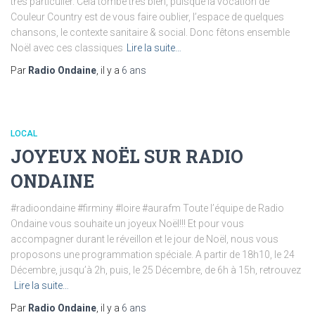
très particulier. Cela tombe très bien, puisque la vocation de
Couleur Country est de vous faire oublier, l’espace de quelques
chansons, le contexte sanitaire & social. Donc fêtons ensemble
Noël avec ces classiques
Lire la suite…
Par
Radio Ondaine
, il y a
6 ans
LOCAL
JOYEUX NOËL SUR RADIO
ONDAINE
#radioondaine #firminy #loire #aurafm Toute l’équipe de Radio
Ondaine vous souhaite un joyeux Noël!!! Et pour vous
accompagner durant le réveillon et le jour de Noël, nous vous
proposons une programmation spéciale. A partir de 18h10, le 24
Décembre, jusqu’à 2h, puis, le 25 Décembre, de 6h à 15h, retrouvez
Lire la suite…
Par
Radio Ondaine
, il y a
6 ans