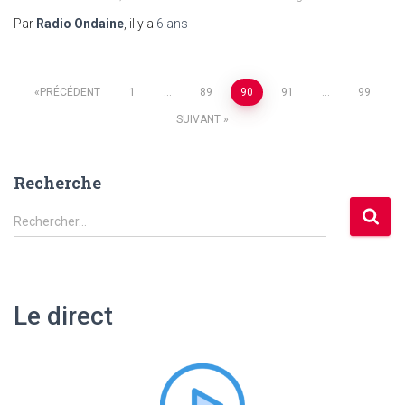
Par
Radio Ondaine
, il y a
6 ans
Pagination
PRÉCÉDENT
1
…
89
90
91
…
99
SUIVANT
des
publications
Recherche
R
Rechercher…
e
c
h
e
Le direct
r
c
h
e
r