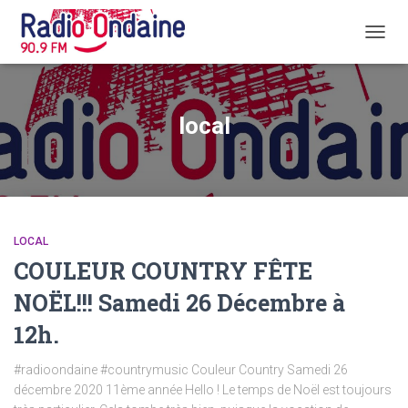
DÉPLI
LA
NAVIG
local
LOCAL
COULEUR COUNTRY FÊTE
NOËL!!! Samedi 26 Décembre à
12h.
#radioondaine #countrymusic Couleur Country Samedi 26
décembre 2020 11ème année Hello ! Le temps de Noël est toujours