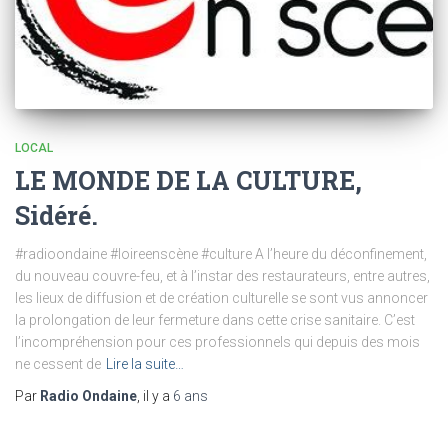
LOCAL
LE MONDE DE LA CULTURE,
Sidéré.
#radioondaine #loireenscène #culture A l’heure du déconfinement,
du nouveau couvre-feu, et à l’instar des restaurateurs, entre autres,
les lieux de diffusion et de création culturelle se sont vus annoncer
la prolongation de leur fermeture dans cette crise sanitaire. C’est
l’incompréhension pour ces professionnels qui depuis des mois
ne cessent de
Lire la suite…
Par
Radio Ondaine
, il y a
6 ans