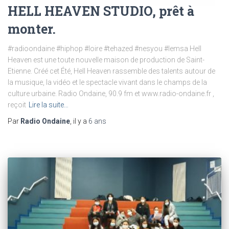
HELL HEAVEN STUDIO, prêt à
monter.
#radioondaine #hiphop #loire #tehazed #nesyou #lemsa Hell
Heaven est une toute nouvelle maison de production de Saint-
Etienne. Créé cet Été, Hell Heaven rassemble des talents autour de
la musique, la vidéo et le spectacle vivant dans le champs de la
culture urbaine. Radio Ondaine, 90.9 fm et www.radio-ondaine.fr ,
reçoit
Lire la suite…
Par
Radio Ondaine
, il y a
6 ans