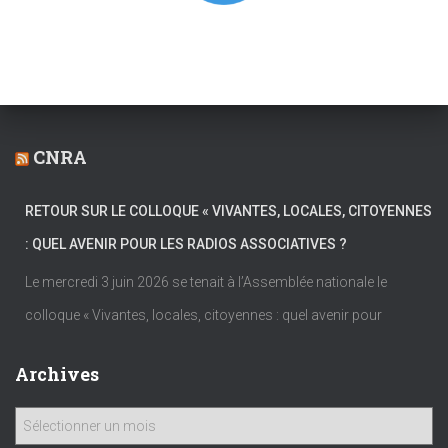
CNRA
RETOUR SUR LE COLLOQUE « VIVANTES, LOCALES, CITOYENNES
: QUEL AVENIR POUR LES RADIOS ASSOCIATIVES ?
Le mercredi 3 juin 2026 se tenait à l’Assemblée nationale le
colloque « Vivantes, locales, citoyennes : quel avenir pour
Archives
A
r