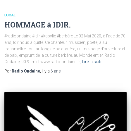
LOCAL
HOMMAGE à IDIR.
#radioondaine #idir #kabylie #berbère Le 02 Mai 2020, à l’age de 70
ans, Idir nous a quitté. Ce chanteur, musicien, poète, a su
transmettre, tout au long de sa carrière, un message d’ouverture et
de paix, emprunt de la culture berbère, au Monde entier. Radio
Ondaine, 90.9 fm et www.radio-ondaine.fr,
Lire la suite…
Par
Radio Ondaine
, il y a
6 ans