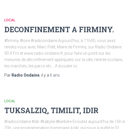
LOCAL
DECONFINEMENT A FIRMINY.
#firminy #loire #radioondaine Aujourd’hui, à 11h00, vous avez
rendez-vous avec Marc Petit, Maire de Firminy, sur Radio Ondaine
90.9 Fm et www.radio-ondaine.fr, pour faire un point sur les
mesures de déconfinement appliquées sur la ville, rentrée scolaire,
les marchés, les parcs etc… A écouter ici :
Par
Radio Ondaine
, il y a
6 ans
LOCAL
TUKSALZIQ, TIMILIT, IDIR
#radioondaine #idir #kabylie #berbère Ecoutez aujourd’hui de 16h à
20h, une programmation hommage à Idir, qui nous a quitté le 02