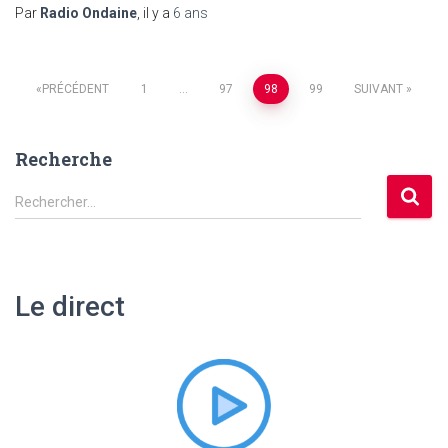
Par
Radio Ondaine
, il y a
6 ans
Pagination
PRÉCÉDENT
1
…
97
98
99
SUIVANT
des
Recherche
publications
R
Rechercher…
e
c
h
e
Le direct
r
c
h
e
r
: