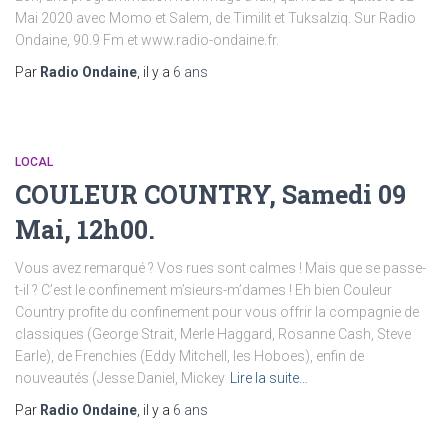
Mai 2020 avec Momo et Salem, de Timilit et Tuksalziq. Sur Radio
Ondaine, 90.9 Fm et www.radio-ondaine.fr.
Par
Radio Ondaine
, il y a
6 ans
LOCAL
COULEUR COUNTRY, Samedi 09
Mai, 12h00.
Vous avez remarqué ? Vos rues sont calmes ! Mais que se passe-
t-il ? C’est le confinement m’sieurs-m’dames ! Eh bien Couleur
Country profite du confinement pour vous offrir la compagnie de
classiques (George Strait, Merle Haggard, Rosanne Cash, Steve
Earle), de Frenchies (Eddy Mitchell, les Hoboes), enfin de
nouveautés (Jesse Daniel, Mickey
Lire la suite…
Par
Radio Ondaine
, il y a
6 ans