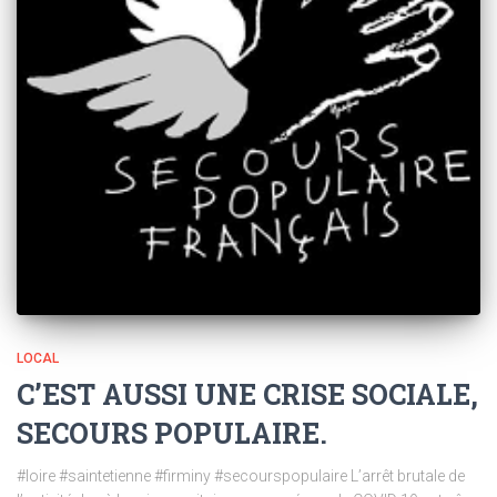
LOCAL
C’EST AUSSI UNE CRISE SOCIALE,
SECOURS POPULAIRE.
#loire #saintetienne #firminy #secourspopulaire L’arrêt brutale de