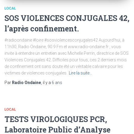
LOCAL
SOS VIOLENCES CONJUGALES 42,
l’après confinement.
#radioondaine #loire #sosviolencesconjugales42 Aujourd’hui, à
11h30, Radio Ondaine, 90.9 Fm et www.radio-ondaine.fr , vous
invite à entendre un entretien avec Michelle Perrin, directrice de SOS
Violences Conjugales 42. Difficiles pour tous, ces 2 derniers mois
de confinement ont sans doute été un véritable calvaire pour les
victimes de violences conjugales.
Lire la suite…
Par
Radio Ondaine
, il y a
6 ans
LOCAL
TESTS VIROLOGIQUES PCR,
Laboratoire Public d’Analyse